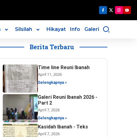
n
Silsilah
Hikayat
Info
Galeri
Berita Terbaru
Time line Reuni Ibanah
April 11, 2026
Selengkapnya »
Galeri Reuni Ibanah 2026 -
Part 2
April 7, 2026
Selengkapnya »
Kasidah Ibanah - Teks
April 7, 2026