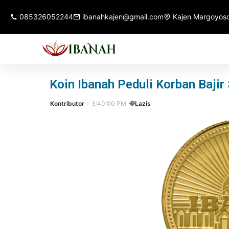
085326052244
ibanahkajen@gmail.com
Kajen Margoyoso
Koin Ibanah Peduli Korban Bajir
Kontributor
3:40:00 PM
Lazis