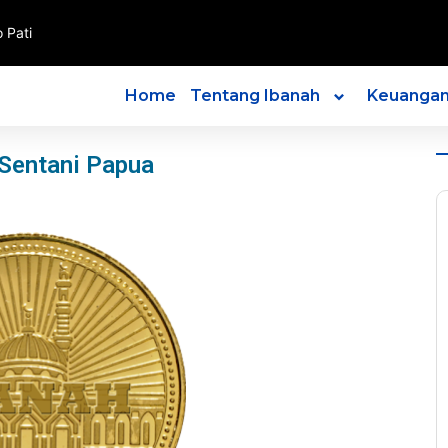
 Pati
Home
Tentang Ibanah
Keuanga
 Sentani Papua