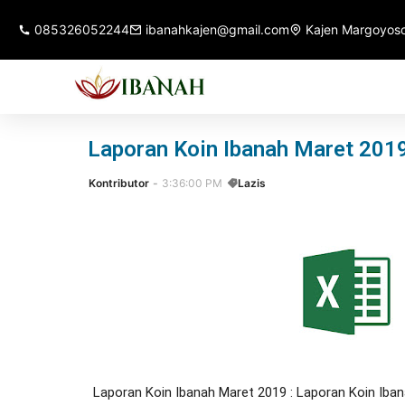
085326052244
ibanahkajen@gmail.com
Kajen Margoyoso
Laporan Koin Ibanah Maret 2019
Kontributor
3:36:00 PM
Lazis