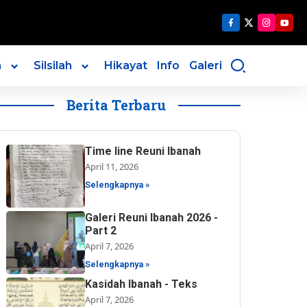
n
Silsilah
Hikayat
Info
Galeri
Berita Terbaru
Time line Reuni Ibanah
April 11, 2026
Selengkapnya »
Galeri Reuni Ibanah 2026 -
Part 2
April 7, 2026
Selengkapnya »
Kasidah Ibanah - Teks
April 7, 2026